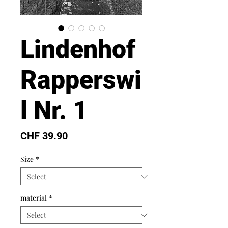
Lindenhof
Rapperswi
l Nr. 1
Price
CHF 39.90
Size
*
material
*